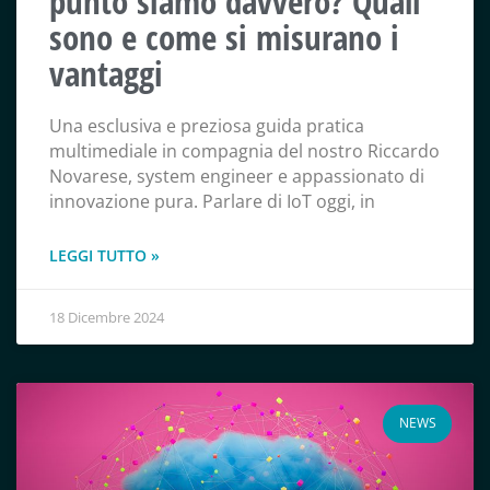
punto siamo davvero? Quali
sono e come si misurano i
vantaggi
Una esclusiva e preziosa guida pratica
multimediale in compagnia del nostro Riccardo
Novarese, system engineer e appassionato di
innovazione pura. Parlare di IoT oggi, in
LEGGI TUTTO »
18 Dicembre 2024
NEWS