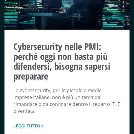
Cybersecurity nelle PMI:
perché oggi non basta più
difendersi, bisogna sapersi
preparare
La cybersecurity, per le piccole e medie
imprese italiane, non è più un tema da
rimandare o da confinare dentro il reparto IT. È
diventata
LEGGI TUTTO »