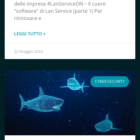
delle imprese #LanServiceON – Il cuore
“software” di Lan Service (parte 1) Per
rinnovare e
LEGGI TUTTO »
22 Maggio 2024
CYBER SECURITY