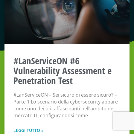
#LanServiceON #6
Vulnerability Assessment e
Penetration Test
#LanServiceON – Sei sicuro di essere sicuro? –
Parte 1 Lo scenario della cybersecurity appare
come uno dei più affascinanti nell’ambito del
mercato IT, configurandosi come
LEGGI TUTTO »