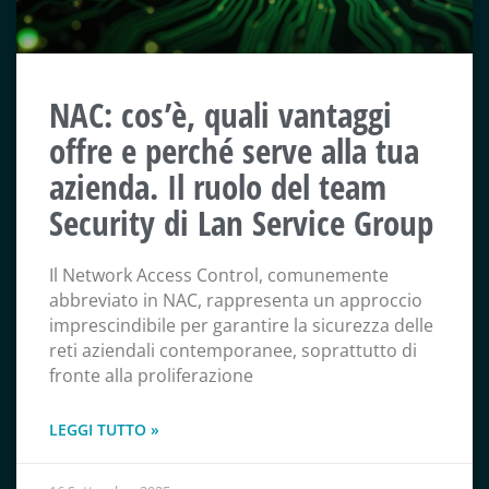
NAC: cos’è, quali vantaggi
offre e perché serve alla tua
azienda. Il ruolo del team
Security di Lan Service Group
Il Network Access Control, comunemente
abbreviato in NAC, rappresenta un approccio
imprescindibile per garantire la sicurezza delle
reti aziendali contemporanee, soprattutto di
fronte alla proliferazione
LEGGI TUTTO »