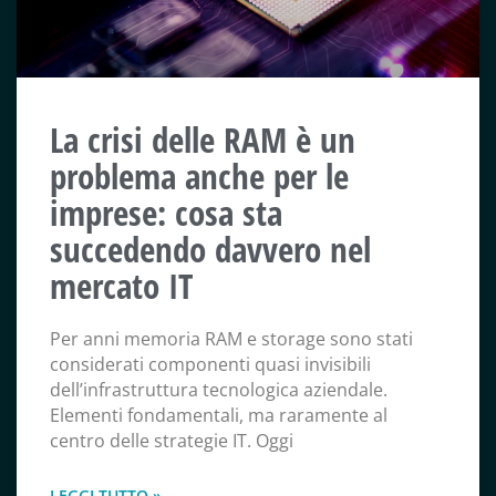
La crisi delle RAM è un
problema anche per le
imprese: cosa sta
succedendo davvero nel
mercato IT
Per anni memoria RAM e storage sono stati
considerati componenti quasi invisibili
dell’infrastruttura tecnologica aziendale.
Elementi fondamentali, ma raramente al
centro delle strategie IT. Oggi
LEGGI TUTTO »