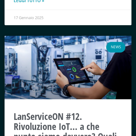
LEGGI TUTTO »
17 Gennaio 2025
NEWS
LanServiceON #12.
Rivoluzione IoT… a che