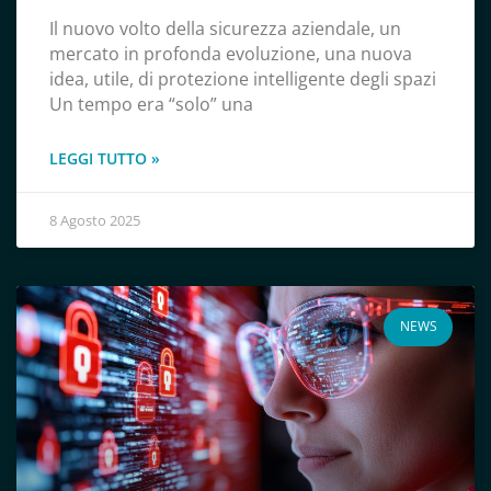
Il nuovo volto della sicurezza aziendale, un
mercato in profonda evoluzione, una nuova
idea, utile, di protezione intelligente degli spazi
Un tempo era “solo” una
LEGGI TUTTO »
8 Agosto 2025
NEWS