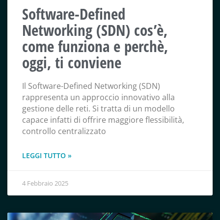
Software-Defined
Networking (SDN) cos’è,
come funziona e perchè,
oggi, ti conviene
Il Software-Defined Networking (SDN)
rappresenta un approccio innovativo alla
gestione delle reti. Si tratta di un modello
capace infatti di offrire maggiore flessibilità,
controllo centralizzato
LEGGI TUTTO »
4 Febbraio 2025