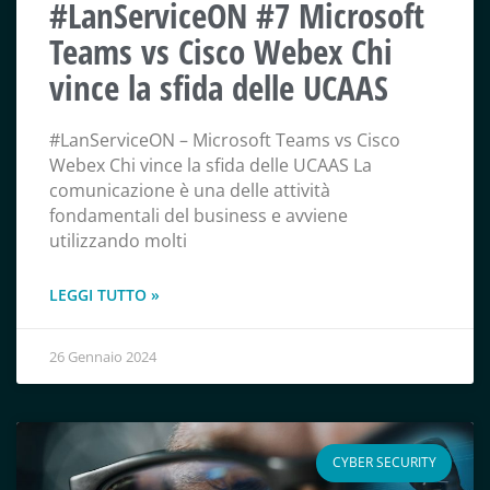
#LanServiceON #7 Microsoft
Teams vs Cisco Webex Chi
vince la sfida delle UCAAS
#LanServiceON – Microsoft Teams vs Cisco
Webex Chi vince la sfida delle UCAAS La
comunicazione è una delle attività
fondamentali del business e avviene
utilizzando molti
LEGGI TUTTO »
26 Gennaio 2024
CYBER SECURITY