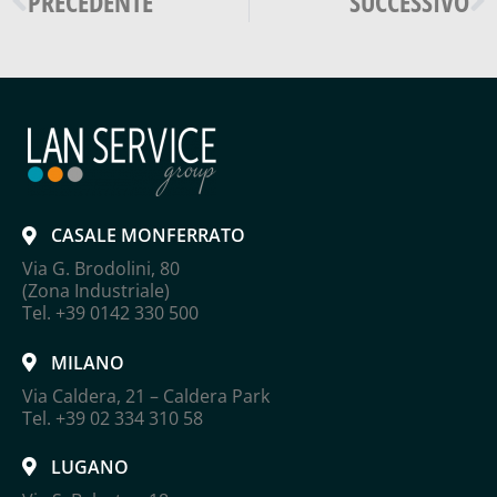
PRECEDENTE
SUCCESSIVO
CASALE MONFERRATO
Via G. Brodolini, 80
(Zona Industriale)
Tel. +39 0142 330 500
MILANO
Via Caldera, 21 – Caldera Park
Tel. +39 02 334 310 58
LUGANO