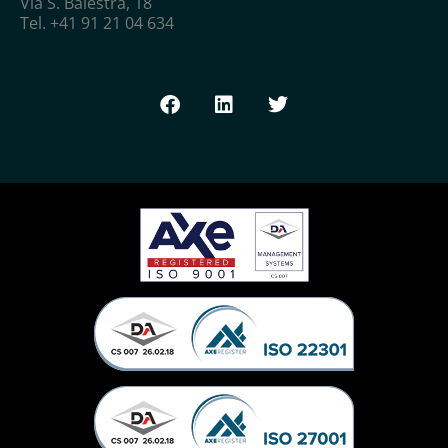
Via S. Balestra, 18
Tel. +41 91 21 04 634