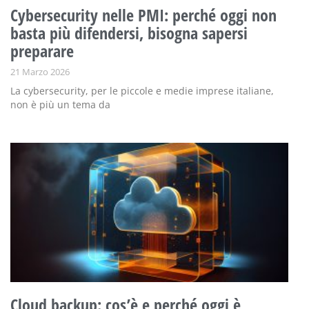
Cybersecurity nelle PMI: perché oggi non
basta più difendersi, bisogna sapersi
preparare
21 Marzo 2026
La cybersecurity, per le piccole e medie imprese italiane,
non è più un tema da
Cloud backup: cos’è e perché oggi è