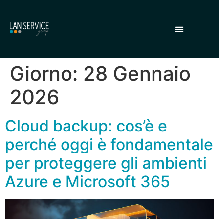
Giorno:
28 Gennaio
2026
Cloud backup: cos’è e
perché oggi è fondamentale
per proteggere gli ambienti
Azure e Microsoft 365