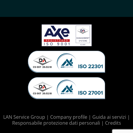
LAN Service Group |
Company profile
|
Guida ai servizi
|
Responsabile protezione dati personali
|
Credits